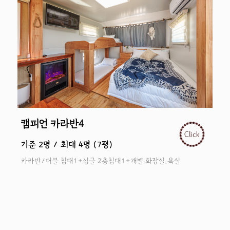
캠피언 카라반5
기준 2명 / 최대 4명 (7평)
욕실
카라반/더블 침대1+싱글 2층침대1+개별 화장실,욕실